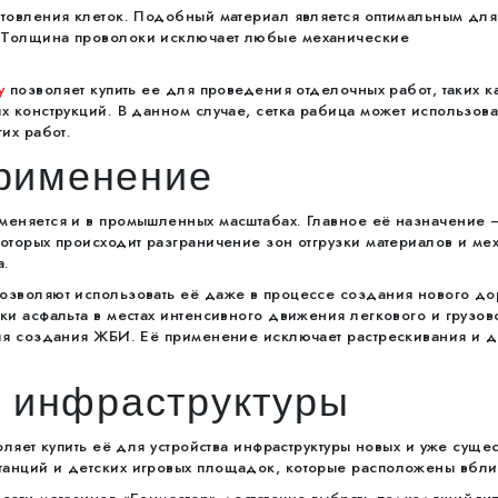
отовления клеток. Подобный материал является оптимальным для
 Толщина проволоки исключает любые механические
у
позволяет купить ее для проведения отделочных работ, таких к
х конструкций. В данном случае, сетка рабица может использов
их работ.
рименение
меняется и в промышленных масштабах. Главное её назначение 
оторых происходит разграничение зон отгрузки материалов и м
а.
озволяют использовать её даже в процессе создания нового д
и асфальта в местах интенсивного движения легкового и грузово
для создания ЖБИ. Её применение исключает растрескивания и 
й инфраструктуры
оляет купить её для устройства инфраструктуры новых и уже сущ
анций и детских игровых площадок, которые расположены вбли