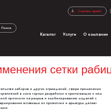
Скачать прайс
Поиск
Каталог
Услуги
О компании
менения сетки раби
тельстве заборов и других ограждений, сфера применения
 креплений в зоне горных разработок и прилегающих к ним
окой прочности на разрыв и комбинированию моделей с
рмирование вставками из проволоки и арматуры делает
ными.