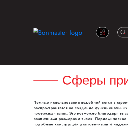
Сферы при
Помимо использования подобной сетки в строи
распространяется на создание функциональных
проезжим частям. Это возможно благодаря выс
различными размерами ячеек. Периодическое а
подобные конструкции долговечными и надеж