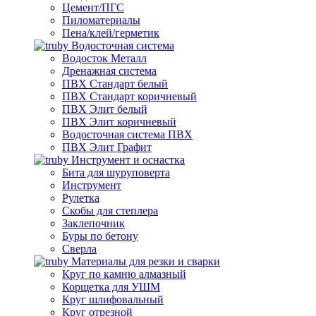
Цемент/ПГС
Пиломатериалы
Пена/клей/герметик
Водосточная система
Водосток Металл
Дренажная система
ПВХ Стандарт белый
ПВХ Стандарт коричневый
ПВХ Элит белый
ПВХ Элит коричневый
Водосточная система ПВХ
ПВХ Элит Графит
Инструмент и оснастка
Бита для шуруповерта
Инструмент
Рулетка
Скобы для степлера
Заклепочник
Буры по бетону
Сверла
Материалы для резки и сварки
Круг по камню алмазный
Корщетка для УШМ
Круг шлифовальный
Круг отрезной