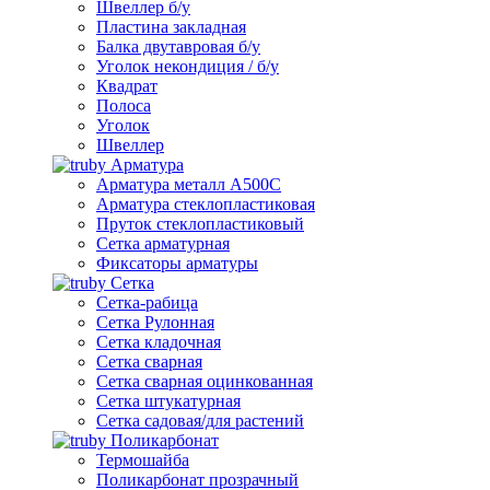
Швеллер б/у
Пластина закладная
Балка двутавровая б/у
Уголок некондиция / б/у
Квадрат
Полоса
Уголок
Швеллер
Арматура
Арматура металл А500С
Арматура стеклопластиковая
Пруток стеклопластиковый
Сетка арматурная
Фиксаторы арматуры
Сетка
Сетка-рабица
Сетка Рулонная
Сетка кладочная
Сетка сварная
Сетка сварная оцинкованная
Сетка штукатурная
Сетка садовая/для растений
Поликарбонат
Термошайба
Поликарбонат прозрачный