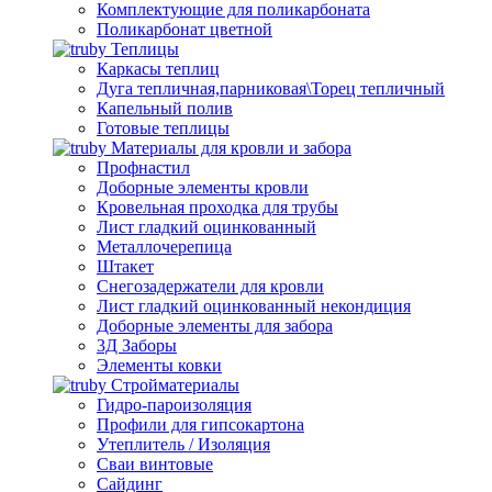
Комплектующие для поликарбоната
Поликарбонат цветной
Теплицы
Каркасы теплиц
Дуга тепличная,парниковая\Торец тепличный
Капельный полив
Готовые теплицы
Материалы для кровли и забора
Профнастил
Доборные элементы кровли
Кровельная проходка для трубы
Лист гладкий оцинкованный
Металлочерепица
Штакет
Снегозадержатели для кровли
Лист гладкий оцинкованный некондиция
Доборные элементы для забора
3Д Заборы
Элементы ковки
Стройматериалы
Гидро-пароизоляция
Профили для гипсокартона
Утеплитель / Изоляция
Сваи винтовые
Сайдинг