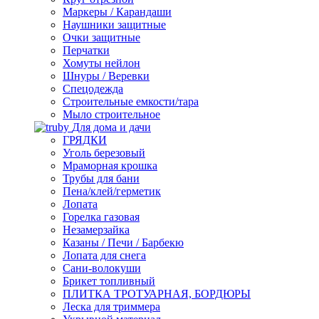
Маркеры / Карандаши
Наушники защитные
Очки защитные
Перчатки
Хомуты нейлон
Шнуры / Веревки
Спецодежда
Строительные емкости/тара
Мыло строительное
Для дома и дачи
ГРЯДКИ
Уголь березовый
Мраморная крошка
Трубы для бани
Пена/клей/герметик
Лопата
Горелка газовая
Незамерзайка
Казаны / Печи / Барбекю
Лопата для снега
Сани-волокуши
Брикет топливный
ПЛИТКА ТРОТУАРНАЯ, БОРДЮРЫ
Леска для триммера