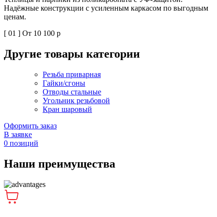
Надёжные конструкции с усиленным каркасом по выгодным
с
ценам.
р
[ 01 ]
От 10 100 р
[
Другие товары категории
Резьба приварная
Гайки/сгоны
Отводы стальные
Угольник резьбовой
Кран шаровый
Оформить заказ
В заявке
0
позиций
Наши преимущества