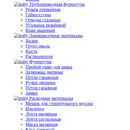
Трубопроводная фурнитура
Резьба приварная
Гайки/сгоны
Отводы стальные
Угольник резьбовой
Кран шаровый
Лакокрасочные материалы
Валик
Грунт-эмаль
Кисть
Растворители
Фурнитура
Пробой ушко для замка
Задвижки дверные
Петли гаражные
Ручки дверные
Петля гаражная
Замки
Расходные материалы
Мешок для строительного мусора
Изолента
Лента малярная
Лента сигнальная
Маска малярная
Круг отрезной