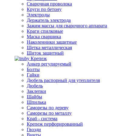
Сварочная проволока
Круги по бетону
Электроды
Держатель электрода
Зажим массы для сварочного аппарата
Краги спилковые
Маска сварщика
Наколенники защитные
Щетка металлическая
Щиток защитный
Крепеж
Анкер регулируемый
Болты
Гайки
Дюбель распорный для утеплителя
Дюбель
Заклепки
Шайбы
Шпилька
Саморезы по дереву
Саморезы по металлу
Краб - система
Крепеж перфорированный
Гвозди
Винты