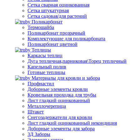
Сетка сварная оцинкованная
Сетка штукатурная
Сетка садовая/для растений
Поликарбонат
Термошайба
Поликарбонат прозрачный
Комплектующие для поликарбоната
Поликарбонат цветной
Теплицы
Каркасы теплиц
Дуга тепличная,парниковая\Торец тепличный
Капельный полив
Готовые теплицы
Материалы для кровли и забора
Профнастил
Доборные элементы кровли
Кровельная проходка для трубы
Лист гладкий оцинкованный
Металлочерепица
Штакет
Снегозадержатели для кровли
Лист гладкий оцинкованный некондиция
Доборные элементы для забора
3Д Заборы
Элементы ковки