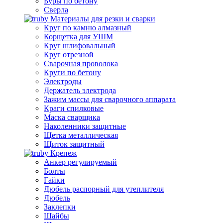
Буры по бетону
Сверла
Материалы для резки и сварки
Круг по камню алмазный
Корщетка для УШМ
Круг шлифовальный
Круг отрезной
Сварочная проволока
Круги по бетону
Электроды
Держатель электрода
Зажим массы для сварочного аппарата
Краги спилковые
Маска сварщика
Наколенники защитные
Щетка металлическая
Щиток защитный
Крепеж
Анкер регулируемый
Болты
Гайки
Дюбель распорный для утеплителя
Дюбель
Заклепки
Шайбы