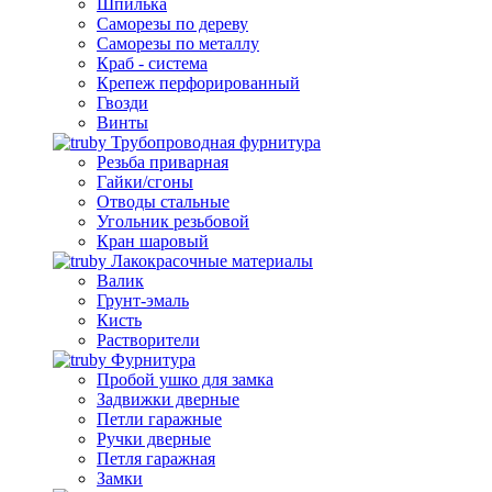
Шпилька
Саморезы по дереву
Саморезы по металлу
Краб - система
Крепеж перфорированный
Гвозди
Винты
Трубопроводная фурнитура
Резьба приварная
Гайки/сгоны
Отводы стальные
Угольник резьбовой
Кран шаровый
Лакокрасочные материалы
Валик
Грунт-эмаль
Кисть
Растворители
Фурнитура
Пробой ушко для замка
Задвижки дверные
Петли гаражные
Ручки дверные
Петля гаражная
Замки