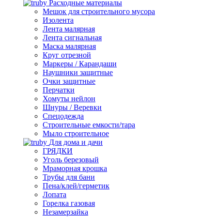
Расходные материалы
Мешок для строительного мусора
Изолента
Лента малярная
Лента сигнальная
Маска малярная
Круг отрезной
Маркеры / Карандаши
Наушники защитные
Очки защитные
Перчатки
Хомуты нейлон
Шнуры / Веревки
Спецодежда
Строительные емкости/тара
Мыло строительное
Для дома и дачи
ГРЯДКИ
Уголь березовый
Мраморная крошка
Трубы для бани
Пена/клей/герметик
Лопата
Горелка газовая
Незамерзайка