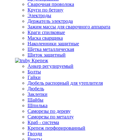
Сварочная проволока
Круги по бетону
Электроды
Держатель электрода
Зажим массы для сварочного аппарата
Краги спилковые
Маска сварщика
Наколенники защитные
Щетка металлическая
Щиток защитный
Крепеж
Анкер регулируемый
Болты
Гайки
Дюбель распорный для утеплителя
Дюбель
Заклепки
Шайбы
Шпилька
Саморезы по дереву
Саморезы по металлу
Краб - система
Крепеж перфорированный
Гвозди
Винты