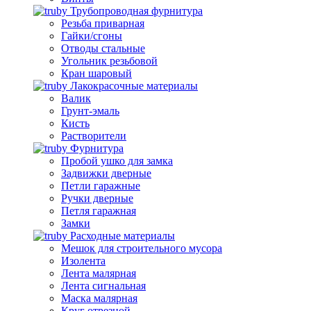
Трубопроводная фурнитура
Резьба приварная
Гайки/сгоны
Отводы стальные
Угольник резьбовой
Кран шаровый
Лакокрасочные материалы
Валик
Грунт-эмаль
Кисть
Растворители
Фурнитура
Пробой ушко для замка
Задвижки дверные
Петли гаражные
Ручки дверные
Петля гаражная
Замки
Расходные материалы
Мешок для строительного мусора
Изолента
Лента малярная
Лента сигнальная
Маска малярная
Круг отрезной