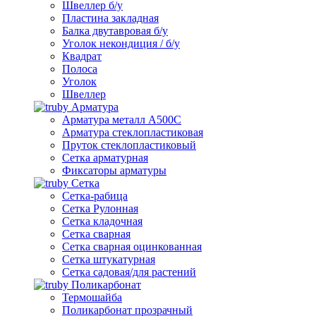
Швеллер б/у
Пластина закладная
Балка двутавровая б/у
Уголок некондиция / б/у
Квадрат
Полоса
Уголок
Швеллер
Арматура
Арматура металл А500С
Арматура стеклопластиковая
Пруток стеклопластиковый
Сетка арматурная
Фиксаторы арматуры
Сетка
Сетка-рабица
Сетка Рулонная
Сетка кладочная
Сетка сварная
Сетка сварная оцинкованная
Сетка штукатурная
Сетка садовая/для растений
Поликарбонат
Термошайба
Поликарбонат прозрачный