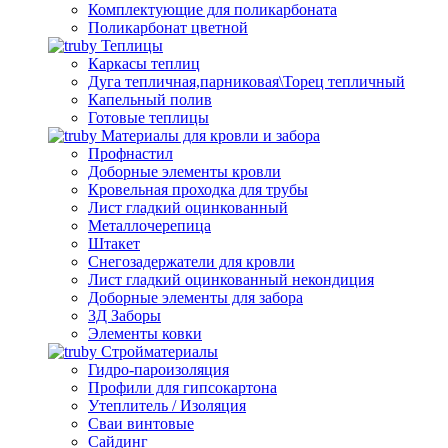
Комплектующие для поликарбоната
Поликарбонат цветной
Теплицы
Каркасы теплиц
Дуга тепличная,парниковая\Торец тепличный
Капельный полив
Готовые теплицы
Материалы для кровли и забора
Профнастил
Доборные элементы кровли
Кровельная проходка для трубы
Лист гладкий оцинкованный
Металлочерепица
Штакет
Снегозадержатели для кровли
Лист гладкий оцинкованный некондиция
Доборные элементы для забора
3Д Заборы
Элементы ковки
Стройматериалы
Гидро-пароизоляция
Профили для гипсокартона
Утеплитель / Изоляция
Сваи винтовые
Сайдинг