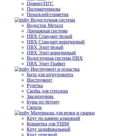
Цемент/ПГС
Пиломатериалы
Пена/клей/герметик
Водосточная система
Водосток Металл
Дренажная система
ПВХ Стандарт белый
ПВХ Стандарт коричневый
ПВХ Элит белый
ПВХ Элит коричневый
Водосточная система ПВХ
ПВХ Элит Графит
Инструмент и оснастка
Бита для шуруповерта
Инструмент
Рулетка
Скобы для степлера
Заклепочник
Буры по бетону
Сверла
Материалы для резки и сварки
Круг по камню алмазный
Корщетка для УШМ
Круг шлифовальный
Круг отрезной