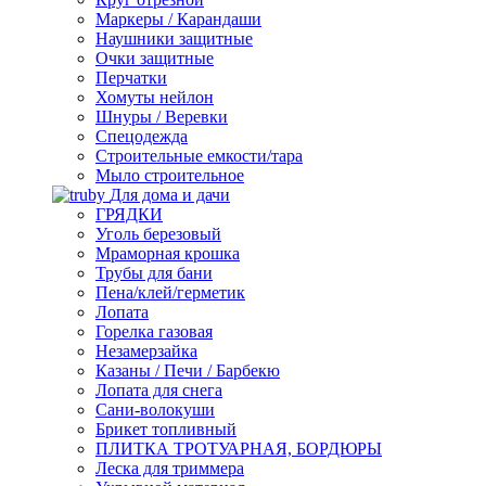
Маркеры / Карандаши
Наушники защитные
Очки защитные
Перчатки
Хомуты нейлон
Шнуры / Веревки
Спецодежда
Строительные емкости/тара
Мыло строительное
Для дома и дачи
ГРЯДКИ
Уголь березовый
Мраморная крошка
Трубы для бани
Пена/клей/герметик
Лопата
Горелка газовая
Незамерзайка
Казаны / Печи / Барбекю
Лопата для снега
Сани-волокуши
Брикет топливный
ПЛИТКА ТРОТУАРНАЯ, БОРДЮРЫ
Леска для триммера