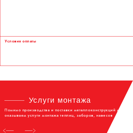
Если вам требуется заказать транспорт, заранее сообщите об этом
сотрудникам при заказе. Оптимальное время для заказа – не позднее
одного дня до предполагаемой даты погрузки.
Для доставки предоставляется ГАЗель. Вмещает грузы длиной до 6
метров и общей массой до 1,5 тонн.
Стоимость доставки определяется индивидуально. В расчёт берётся
удалённость конечного пункта доставки.
Условия оплаты
Оплатить заказ возможно двумя способами:
Оплата банковской картой в торговой точке;
Наличными при получении товара на месте выгрузки.
Услуги монтажа
Помимо производства и поставки металлоконструкций мы
оказываем услуги монтажа теплиц, заборов, навесов