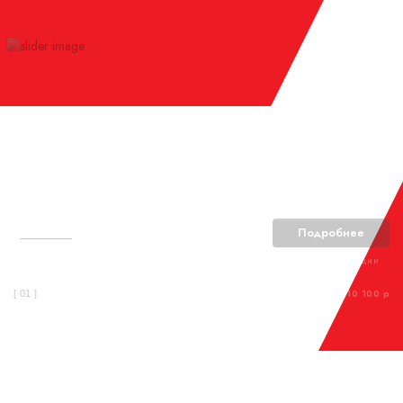
Теплицы
Подробнее
Теплицы и парники из поликарбоната с УФ-защитой. Надёжные конструкции
с усиленным каркасом по выгодным ценам.
От 10 100 р
[ 01 ]