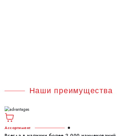
Краги спилковые
Маска сварщика
Наколенники защитные
Щетка металлическая
Щиток защитный
Наши преимущества
Ассортимент
Всегда в наличии более 2 000 наименований