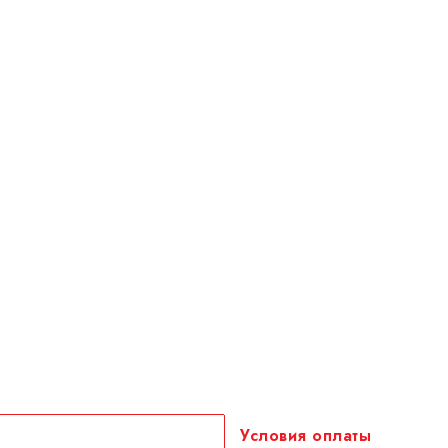
и оплата
ее сообщите об этом
для заказа – не позднее
.
т грузы длиной до 6 метров
но. В расчёт берётся
Условия оплаты