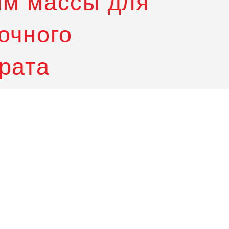
м массы для
очного
рата