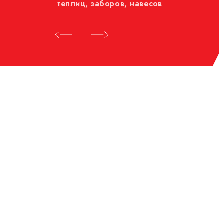
теплиц, заборов, навесов
Другие то
Круг по камню алмазный
Корщетка для УШМ
Круг шлифовальный