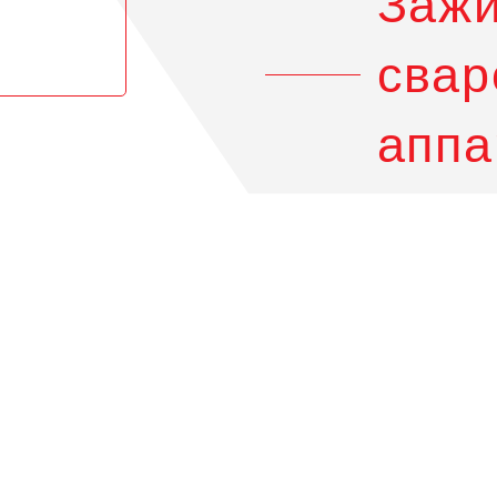
Зажи
свар
аппа