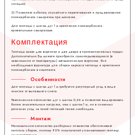
соседей;
3) Позволяет избегать случайного перетягивания и продавливания
поликарбоната саморезом при монтаже.
Для теплицы с шагом дуг 1 м крепление поликарбоната -
кровельными саморезами.
Комплектация
Теплица имеет две форточки и две двери в противоположных торцах.
Дополнительно Вы можете приобрести самооткрывающиеся (в
зависимости от температуры) автоматические форточки. Вся
необходимая фурнитура для сборки каркаса теплицы и крепления
поликарбоната в комплекте.
Особенности
Для теплицы с шагом дуг 1 м требуется регулярный уход в виде
очистки от выпавшего снега.
Увеличенное количество дуг с шагом 0,66 м позволяет выдерживать
более значительные нагрузки, чем с шагом 1 м, но в снежных
регионах уход за такой теплицей также необходим.
Монтаж
Минимальное количество разборных элементов обеспечивает
легкость сборки, поэтому 95% покупателей устанавливают теплицу
самостоятельно.