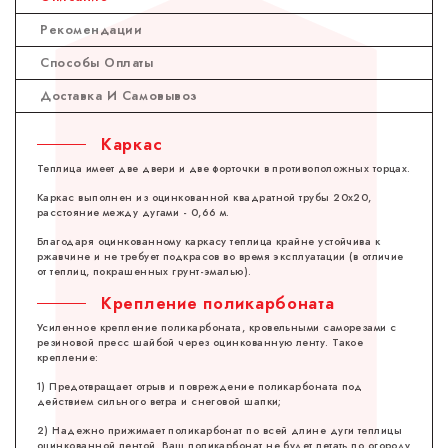
Рекомендации
Способы Оплаты
Доставка И Самовывоз
Каркас
Теплица имеет две двери и две форточки в противоположных торцах.
Каркас выполнен из оцинкованной квадратной трубы 20х20,
расстояние между дугами - 0,66 м.
Благодаря оцинкованному каркасу теплица крайне устойчива к
ржавчине и не требует подкрасов во время эксплуатации (в отличие
от теплиц, покрашенных грунт-эмалью).
Крепление поликарбоната
Усиленное крепление поликарбоната, кровельными саморезами с
резиновой пресс шайбой через оцинкованную ленту. Такое
крепление:
1) Предотвращает отрыв и повреждение поликарбоната под
действием сильного ветра и снеговой шапки;
2) Надежно прижимает поликарбонат по всей длине дуги теплицы
оцинкованной лентой. Ваш поликарбонат не будет летать по огороду