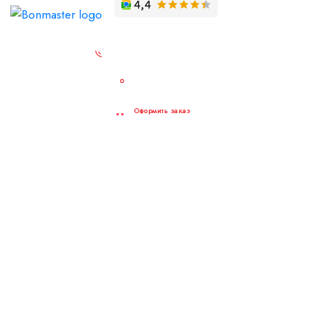
Заказать обратный звонок
Точки продаж
Оформить заказ
Трубы
Металлопрокат
Арматура
Сетка
Поликарбонат
Теплицы
Материалы для кровли и забора
Стройматериалы
Водосточная система
Инструмент и оснастка
Материалы для резки и сварки
Крепеж
Трубопроводная фурнитура
Лакокрасочные материалы
Фурнитура
Расходные материалы
Для дома и дачи
Некондиция
+7 (3412) 970-626