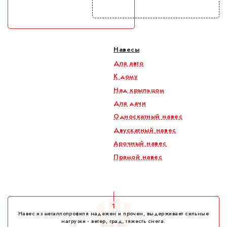
Навесы
Для авто
К дому
Над крыльцом
Для дачи
Односкатный навес
Двускатный навес
Арочный навес
Прямой навес
1
Навес из металлопрофиля надежен и прочен, выдерживает сильные
нагрузки - ветер, град, тяжесть снега.