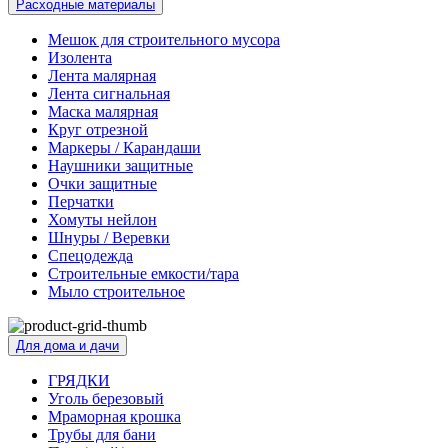
Расходные материалы
Мешок для строительного мусора
Изолента
Лента малярная
Лента сигнальная
Маска малярная
Круг отрезной
Маркеры / Карандаши
Наушники защитные
Очки защитные
Перчатки
Хомуты нейлон
Шнуры / Веревки
Спецодежда
Строительные емкости/тара
Мыло строительное
Для дома и дачи
ГРЯДКИ
Уголь березовый
Мраморная крошка
Трубы для бани