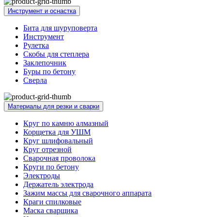
Инструмент и оснастка
Бита для шуруповерта
Инструмент
Рулетка
Скобы для степлера
Заклепочник
Буры по бетону
Сверла
Материалы для резки и сварки
Круг по камню алмазный
Корщетка для УШМ
Круг шлифовальный
Круг отрезной
Сварочная проволока
Круги по бетону
Электроды
Держатель электрода
Зажим массы для сварочного аппарата
Краги спилковые
Маска сварщика