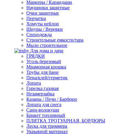
Маркеры / Карандаши
Наушники защитные
Очки защитные
Перчатки
Хомуты нейлон
Шнуры / Веревки
Спецодежда
Строительные емкости/тара
Мыло строительное
Для дома и дачи
ГРЯДКИ
Уголь березовый
Мраморная крошка
Трубы для бани
Пена/клей/герметик
Лопата
Горелка газовая
Незамерзайка
Казаны / Печи / Барбекю
Лопата для снега
Сани-волокуши
Брикет топливный
ПЛИТКА ТРОТУАРНАЯ, БОРДЮРЫ
Леска для триммера
Укрывной материал