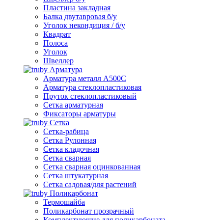
Пластина закладная
Балка двутавровая б/у
Уголок некондиция / б/у
Квадрат
Полоса
Уголок
Швеллер
Арматура
Арматура металл А500С
Арматура стеклопластиковая
Пруток стеклопластиковый
Сетка арматурная
Фиксаторы арматуры
Сетка
Сетка-рабица
Сетка Рулонная
Сетка кладочная
Сетка сварная
Сетка сварная оцинкованная
Сетка штукатурная
Сетка садовая/для растений
Поликарбонат
Термошайба
Поликарбонат прозрачный
Комплектующие для поликарбоната