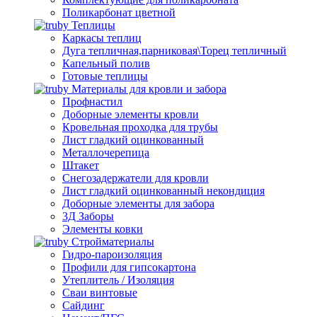
Поликарбонат цветной
Теплицы
Каркасы теплиц
Дуга тепличная,парниковая\Торец тепличный
Капельный полив
Готовые теплицы
Материалы для кровли и забора
Профнастил
Доборные элементы кровли
Кровельная проходка для трубы
Лист гладкий оцинкованный
Металлочерепица
Штакет
Снегозадержатели для кровли
Лист гладкий оцинкованный некондиция
Доборные элементы для забора
3Д Заборы
Элементы ковки
Стройматериалы
Гидро-пароизоляция
Профили для гипсокартона
Утеплитель / Изоляция
Сваи винтовые
Сайдинг