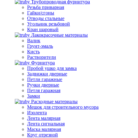
Трубопроводная фурнитура
Резьба приварная
Гайки/сгоны
Отводы стальные
Угольник резьбовой
Кран шаровый
Лакокрасочные материалы
Валик
Грунт-эмаль
Кисть
Растворители
Фурнитура
Пробой ушко для замка
Задвижки дверные
Петли гаражные
Ручки дверные
Петля гаражная
Замки
Расходные материалы
Мешок для строительного мусора
Изолента
Лента малярная
Лента сигнальная
Маска малярная
Круг отрезной