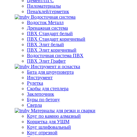
Цемент/ПГС
Пиломатериалы
Пена/клей/герметик
Водосточная система
Водосток Металл
Дренажная система
ПВХ Стандарт белый
ПВХ Стандарт коричневый
ПВХ Элит белый
ПВХ Элит коричневый
Водосточная система ПВХ
ПВХ Элит Графит
Инструмент и оснастка
Бита для шуруповерта
Инструмент
Рулетка
Скобы для степлера
Заклепочник
Буры по бетону
Сверла
Материалы для резки и сварки
Круг по камню алмазный
Корщетка для УШМ
Круг шлифовальный
Круг отрезной