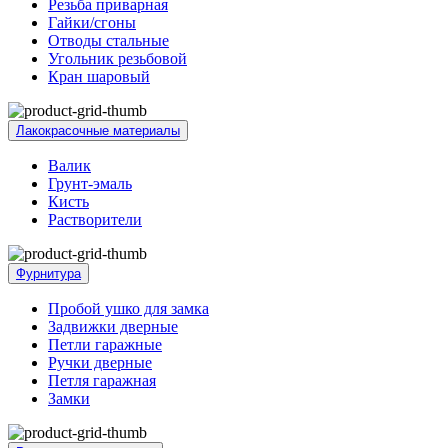
Резьба приварная
Гайки/сгоны
Отводы стальные
Угольник резьбовой
Кран шаровый
Лакокрасочные материалы
Валик
Грунт-эмаль
Кисть
Растворители
Фурнитура
Пробой ушко для замка
Задвижки дверные
Петли гаражные
Ручки дверные
Петля гаражная
Замки