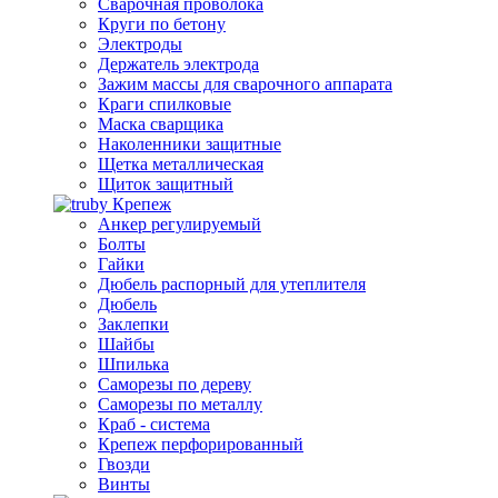
Сварочная проволока
Круги по бетону
Электроды
Держатель электрода
Зажим массы для сварочного аппарата
Краги спилковые
Маска сварщика
Наколенники защитные
Щетка металлическая
Щиток защитный
Крепеж
Анкер регулируемый
Болты
Гайки
Дюбель распорный для утеплителя
Дюбель
Заклепки
Шайбы
Шпилька
Саморезы по дереву
Саморезы по металлу
Краб - система
Крепеж перфорированный
Гвозди
Винты